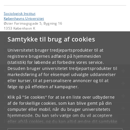
Sociologisk Institut
Københavns Universitet
Øster Farimagsgade 5, Bygning 16
1353 København K
Samtykke til brug af cookies
Kontakt:
Trine Larsen
trine
.
larsen
@
soc
.
ku
.
dk
Universitetet bruger tredjepartsprodukter til at
Tlf:
+45 35 32 10 00
registrere brugernes adfærd på hjemmesiden
(statistik) for løbende at forbedre vores service.
Desuden bruger universitetet tredjepartsprodukter til
KØBENHAVNS UNIVERSITET
markedsføring af for eksempel udvalgte uddannelser
eller kurser, til at personalisere annoncer og til at
KONTAKT
følge op på effekten af kampagner.
SERVICES
Klik på "Se cookies" for at se en liste over udbyderne
af de forskellige cookies, som kan blive gemt på din
FOR STUDERENDE OG ANSATTE
computer eller mobil, når du bruger universitetets
hjemmeside. Du kan selv vælge om du vil acceptere
JOB OG KARRIERE
eller afslå cookies, og du kan altid ændre dit samtykke
under
Cookie- og privatlivspolitik
som du finder i