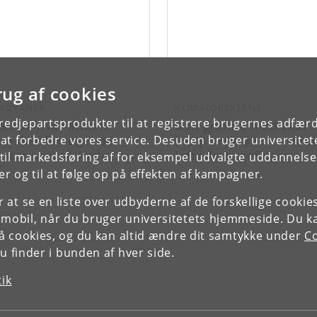
rug af cookies
ADVANER
KLIMAFORSKERNE
tredjepartsprodukter til at registrere brugernes adfæ
æt på hver anden
Den grønne mad skal
ansker forsøger at
ind på rygraden – ude
e at forbedre vores service. Desuden bruger universitet
kære ned på kødet
løftede pegefingre
il markedsføring af for eksempel udvalgte uddannelser e
r og til at følge op på effekten af kampagner.
or at se en liste over udbyderne af de forskellige cooki
 mobil, når du bruger universitetets hjemmeside. Du k
slå cookies, og du kan altid ændre dit samtykke under
Co
 finder i bunden af hver side.
tik