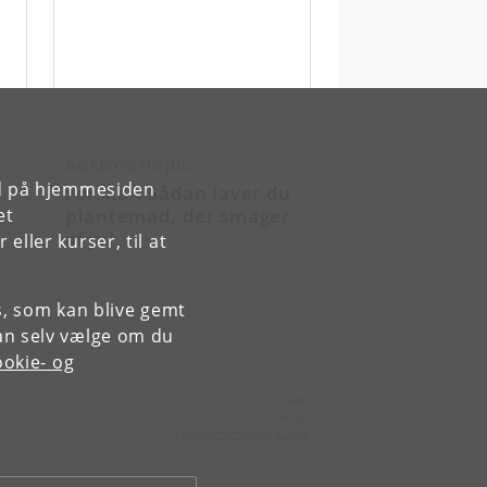
BÆREDYGTIG JUL
rd på hjemmesiden
Forsker: Sådan laver du
n
plantemad, der smager
et
af jul
ller kurser, til at
es, som kan blive gemt
an selv vælge om du
okie- og
Kontakt:
Trine Larsen
trine
.
larsen
@
soc
.
ku
.
dk