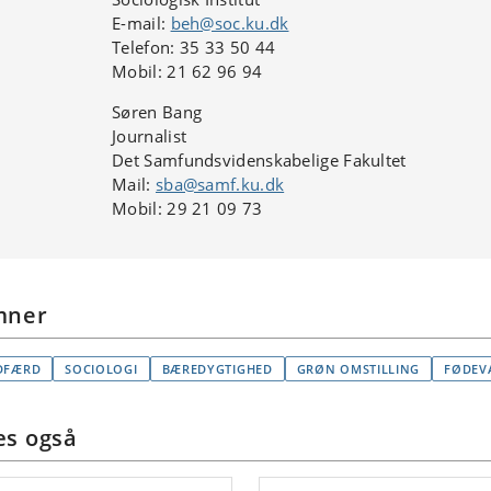
E-mail:
beh@soc.ku.dk
Telefon: 35 33 50 44
Mobil: 21 62 96 94
Søren Bang
Journalist
Det Samfundsvidenskabelige Fakultet
Mail:
sba@samf.ku.dk
Mobil: 29 21 09 73
mner
DFÆRD
SOCIOLOGI
BÆREDYGTIGHED
GRØN OMSTILLING
FØDEV
s også