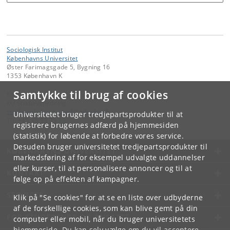
Sociologisk Institut
Københavns Universitet
Øster Farimagsgade 5, Bygning 16
1353 København K
Samtykke til brug af cookies
Kontakt:
KU Studievejledning
studievejledning-samf
@
adm
.
ku
.
dk
Universitetet bruger tredjepartsprodukter til at
Tlf:
+45 35 33 35 33
registrere brugernes adfærd på hjemmesiden
(statistik) for løbende at forbedre vores service.
Desuden bruger universitetet tredjepartsprodukter til
KØBENHAVNS UNIVERSITET
markedsføring af for eksempel udvalgte uddannelser
eller kurser, til at personalisere annoncer og til at
KONTAKT
følge op på effekten af kampagner.
SERVICES
Klik på "Se cookies" for at se en liste over udbyderne
af de forskellige cookies, som kan blive gemt på din
FOR STUDERENDE OG ANSATTE
computer eller mobil, når du bruger universitetets
hjemmeside. Du kan selv vælge om du vil acceptere