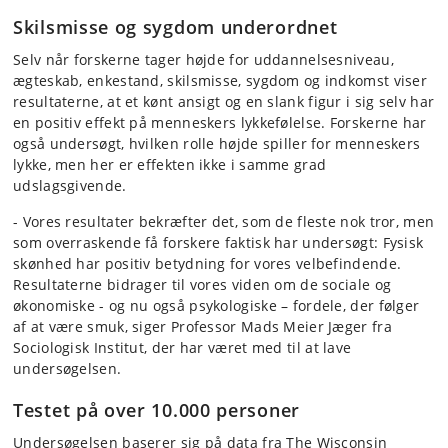
Skilsmisse og sygdom underordnet
Selv når forskerne tager højde for uddannelsesniveau,
ægteskab, enkestand, skilsmisse, sygdom og indkomst viser
resultaterne, at et kønt ansigt og en slank figur i sig selv har
en positiv effekt på menneskers lykkefølelse. Forskerne har
også undersøgt, hvilken rolle højde spiller for menneskers
lykke, men her er effekten ikke i samme grad
udslagsgivende.
- Vores resultater bekræfter det, som de fleste nok tror, men
som overraskende få forskere faktisk har undersøgt: Fysisk
skønhed har positiv betydning for vores velbefindende.
Resultaterne bidrager til vores viden om de sociale og
økonomiske - og nu også psykologiske – fordele, der følger
af at være smuk, siger Professor Mads Meier Jæger fra
Sociologisk Institut, der har været med til at lave
undersøgelsen.
Testet på over 10.000 personer
Undersøgelsen baserer sig på data fra The Wisconsin