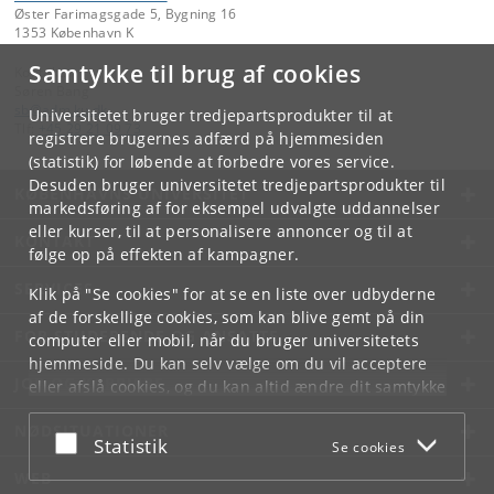
Øster Farimagsgade 5, Bygning 16
1353 København K
Samtykke til brug af cookies
Kontakt:
Søren Bang
sb
@
adm
.
ku
.
dk
Universitetet bruger tredjepartsprodukter til at
Tlf:
+45 29 21 09 73
registrere brugernes adfærd på hjemmesiden
(statistik) for løbende at forbedre vores service.
Desuden bruger universitetet tredjepartsprodukter til
KØBENHAVNS UNIVERSITET
markedsføring af for eksempel udvalgte uddannelser
eller kurser, til at personalisere annoncer og til at
KONTAKT
følge op på effekten af kampagner.
SERVICES
Klik på "Se cookies" for at se en liste over udbyderne
af de forskellige cookies, som kan blive gemt på din
FOR STUDERENDE OG ANSATTE
computer eller mobil, når du bruger universitetets
hjemmeside. Du kan selv vælge om du vil acceptere
JOB OG KARRIERE
eller afslå cookies, og du kan altid ændre dit samtykke
under
Cookie- og privatlivspolitik
som du finder i
NØDSITUATIONER
bunden af hver side.
Acceptér eller afslå
Statistik
Se cookies
Googles privatlivspolitik
WEB