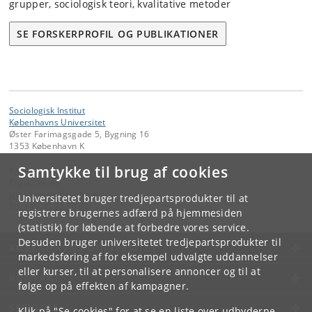
grupper, sociologisk teori, kvalitative metoder
SE FORSKERPROFIL OG PUBLIKATIONER
Sociologisk Institut
Københavns Universitet
Øster Farimagsgade 5, Bygning 16
1353 København K
Samtykke til brug af cookies
Kontakt:
Trine Larsen
trine
.
larsen
@
soc
.
ku
.
dk
Universitetet bruger tredjepartsprodukter til at
Tlf:
+45 35 32 10 00
registrere brugernes adfærd på hjemmesiden
(statistik) for løbende at forbedre vores service.
Desuden bruger universitetet tredjepartsprodukter til
KØBENHAVNS UNIVERSITET
markedsføring af for eksempel udvalgte uddannelser
eller kurser, til at personalisere annoncer og til at
KONTAKT
følge op på effekten af kampagner.
SERVICES
Klik på "Se cookies" for at se en liste over udbyderne